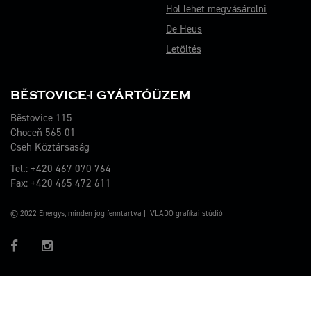
Hol lehet megvásárolni
De Heus
Letöltés
BĚSTOVICE-I GYÁRTÓÜZEM
Běstovice 115
Choceň 565 01
Cseh Köztársaság
Tel.: +420 467 070 764
Fax: +420 465 472 611
© 2022 Energys, minden jog fenntartva |
VLADO grafikai stúdió