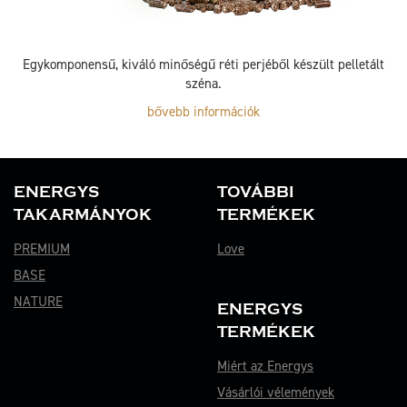
Egykomponensű, kiváló minőségű réti perjéből készült pelletált
széna.
bővebb információk
ENERGYS
TOVÁBBI
TAKARMÁNYOK
TERMÉKEK
PREMIUM
Love
BASE
NATURE
ENERGYS
TERMÉKEK
Miért az Energys
Vásárlói vélemények