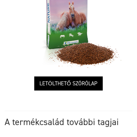
LETÖLTHETŐ SZÓRÓLAP
A termékcsalád további tagjai