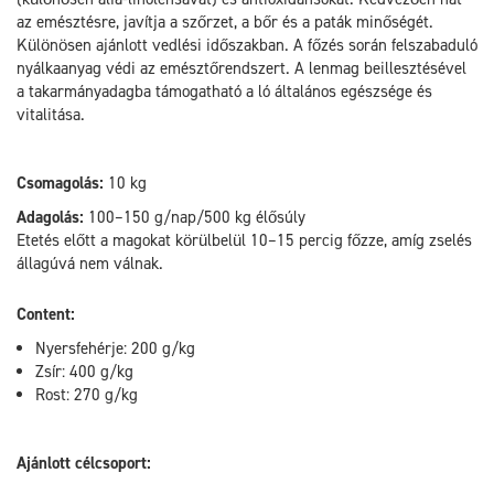
az emésztésre, javítja a szőrzet, a bőr és a paták minőségét.
Különösen ajánlott vedlési időszakban. A főzés során felszabaduló
nyálkaanyag védi az emésztőrendszert. A lenmag beillesztésével
a takarmányadagba támogatható a ló általános egészsége és
vitalitása.
Csomagolás:
10 kg
Adagolás:
100–150 g/nap/500 kg élősúly
Etetés előtt a magokat körülbelül 10–15 percig főzze, amíg zselés
állagúvá nem válnak.
Content:
Nyersfehérje: 200 g/kg
Zsír: 400 g/kg
Rost: 270 g/kg
Ajánlott célcsoport: