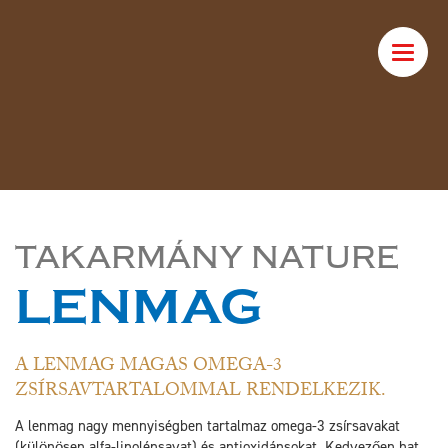
Toggle
naviga
TAKARMÁNY NATURE
LENMAG
A LENMAG MAGAS OMEGA-3
ZSÍRSAVTARTALOMMAL RENDELKEZIK.
A lenmag nagy mennyiségben tartalmaz omega-3 zsírsavakat
(különösen alfa-linolénsavat) és antioxidánsokat. Kedvezően hat