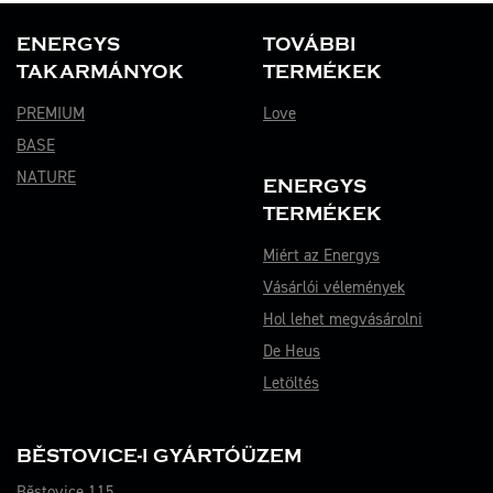
ENERGYS
TOVÁBBI
TAKARMÁNYOK
TERMÉKEK
PREMIUM
Love
BASE
NATURE
ENERGYS
TERMÉKEK
Miért az Energys
Vásárlói vélemények
Hol lehet megvásárolni
De Heus
Letöltés
BĚSTOVICE-I GYÁRTÓÜZEM
Běstovice 115