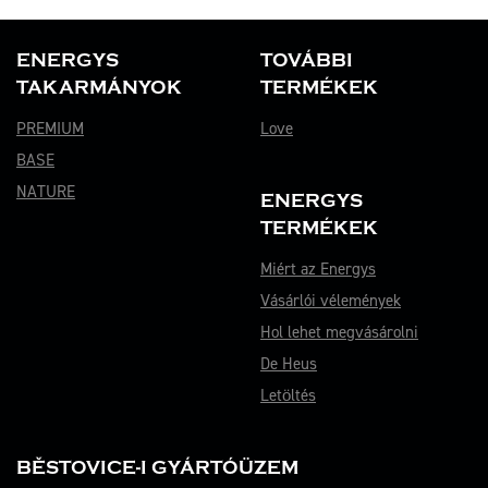
ENERGYS
TOVÁBBI
TAKARMÁNYOK
TERMÉKEK
PREMIUM
Love
BASE
NATURE
ENERGYS
TERMÉKEK
Miért az Energys
Vásárlói vélemények
Hol lehet megvásárolni
De Heus
Letöltés
BĚSTOVICE-I GYÁRTÓÜZEM