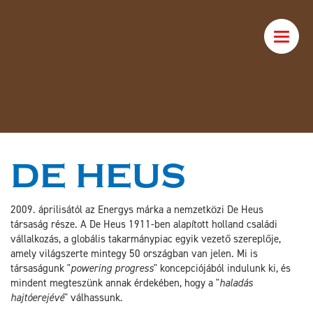
Toggle
naviga
DE HEUS
2009. áprilisától az Energys márka a nemzetközi De Heus
társaság része. A De Heus 1911-ben alapított holland családi
vállalkozás, a globális takarmánypiac egyik vezető szereplője,
amely világszerte mintegy 50 országban van jelen. Mi is
társaságunk "
powering progress
" koncepciójából indulunk ki, és
mindent megteszünk annak érdekében, hogy a "
haladás
hajtóerejévé
" válhassunk.