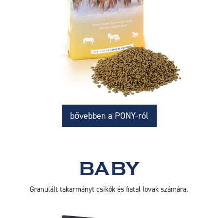
bővebben a PONY-ról
BABY
Granulált takarmányt csikók és fiatal lovak számára.