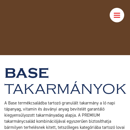
Toggle
naviga
BASE
TAKARMÁNYOK
A Base termékcsaládba tartozó granulált takarmány a ló napi
tápanyag, vitamin és ásványi anyag bevitelét garantáló
kiegyensúlyozott takarmányadag alapja. A PREMIUM
takarmánycsalád kombinációjával egyszerűen biztosíthatja
bármilyen terhelésnek kitett, tetszőleges kategóriába tartozó lovai